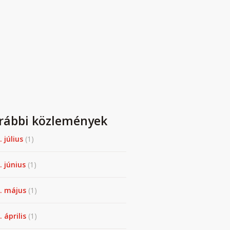
rábbi közlemények
. július
(1)
. június
(1)
. május
(1)
 április
(1)