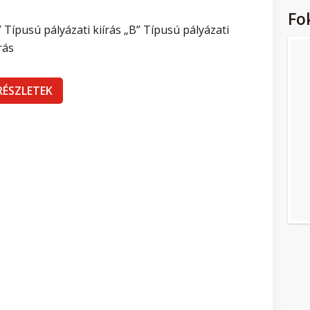
Fo
” Típusú pályázati kiírás „B” Típusú pályázati
rás
RÉSZLETEK