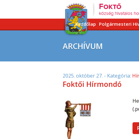
Kezdőlap
Polgármesteri Hi
ARCHÍVUM
2025. október 27.
- Kategória:
Hí
Foktői Hírmondó
He
(.p