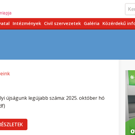
vatal
Intézmények
Civil szervezetek
Galéria
Közérdekű inf
reink
lyi újságunk legújabb száma: 2025. október hó
df)
RÉSZLETEK