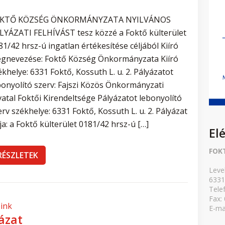
KTŐ KÖZSÉG ÖNKORMÁNYZATA NYILVÁNOS
LYÁZATI FELHÍVÁST tesz közzé a Foktő külterület
81/42 hrsz-ú ingatlan értékesítése céljából Kiíró
gnevezése: Foktő Község Önkormányzata Kiíró
ékhelye: 6331 Foktő, Kossuth L. u. 2. Pályázatot
bonyolító szerv: Fajszi Közös Önkormányzati
vatal Foktői Kirendeltsége Pályázatot lebonyolító
erv székhelye: 6331 Foktő, Kossuth L. u. 2. Pályázat
lja: a Foktő külterület 0181/42 hrsz-ú […]
El
FOK
RÉSZLETEK
Leve
6331
Tele
Fax:
eink
E-ma
ázat