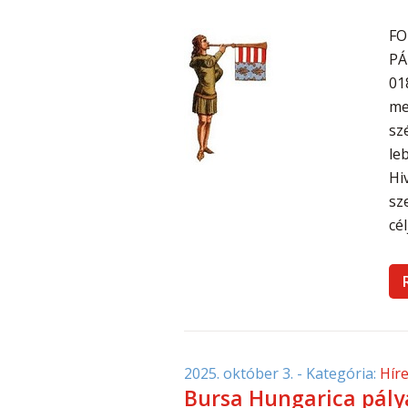
FO
PÁ
01
me
sz
le
Hi
sz
cé
2025. október 3.
- Kategória:
Hír
Bursa Hungarica pály