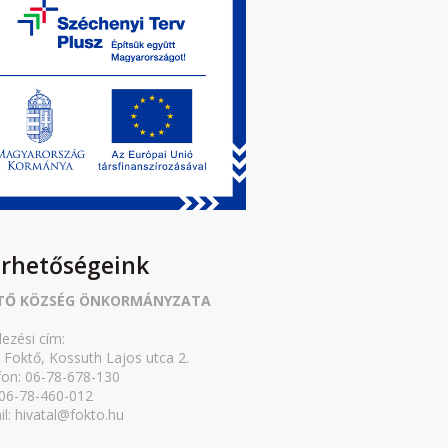
érhetőségeink
TŐ KÖZSÉG ÖNKORMÁNYZATA
lezési cím:
 Foktő, Kossuth Lajos utca 2.
fon: 06-78-678-130
 06-78-460-012
il: hivatal@fokto.hu