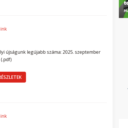
eink
lyi újságunk legújabb száma: 2025. szeptember
(.pdf)
RÉSZLETEK
eink