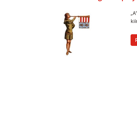
„A
kií