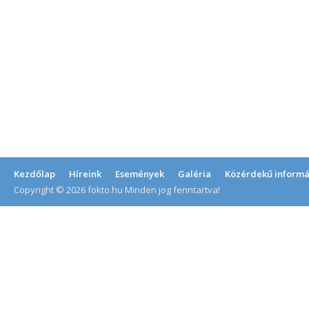
Kezdőlap
Híreink
Események
Galéria
Közérdekű informá
Copyright © 2026 fokto.hu Minden jog fenntartva!