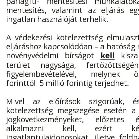
parlagfű- mentesítési munkálatok
mentesítés, valamint az eljárás eg
ingatlan használóját terhelik.
A védekezési kötelezettség elmulasz
eljáráshoz kapcsolódóan – a hatóság
növényvédelmi bírságot
kell
kisza
terület nagysága, fertőzötts
figyelembevételével, melynek ö
forinttól 5 millió forintig terjedhet.
Mivel az előírások szigorúak, é
kötelezettség megszegése esetén a 
jogkövetkezményeket, előzetes é
alkalmazni kell, ezért
ingatlantulajdonosokat, illetve föld