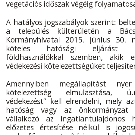
vegetációs időszak végéig folyamatos
A hatályos jogszabályok szerint: belt
a település külterületén a Bács
Kormányhivatal 2015. június 30. n
köteles hatósági eljárást 
földhasználókkal szemben, akik e
védekezési kötelezettségüket teljesíte
Amennyiben megállapítást nye
kötelezettség elmulasztása, ú
védekezést” kell elrendelni, mely az
hatóság vagy az önkormányzat á
vállalkozó az ingatlantulajdonos 
előzetes értesítése nélkül is jogo