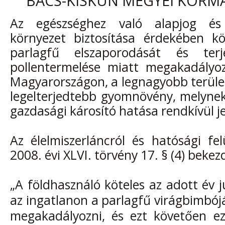
BÁCS-KISKUN MEGYEI KORM
Az egészséghez való alapjog és
környezet biztosítása érdekében k
parlagfű elszaporodását és terj
pollentermelése miatt megakadályo
Magyarországon, a legnagyobb terüle
legelterjedtebb gyomnövény, melynek
gazdasági károsító hatása rendkívül j
Az élelmiszerláncról és hatósági fel
2008. évi XLVI. törvény 17. § (4) beke
„A földhasználó köteles az adott év j
az ingatlanon a parlagfű virágbimbój
megakadályozni, és ezt követően ez