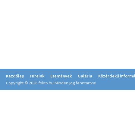
Kezdőlap
Híreink
Események
Galéria
Közérdekű informá
Copyright © 2026 fokto.hu Minden jog fenntartva!