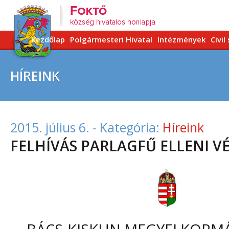
Kezdőlap
Polgármesteri Hivatal
Intézmények
Civil
HÍREINK
2015. július 6.
- Kategória:
Híreink
FELHÍVÁS PARLAGFŰ ELLENI V