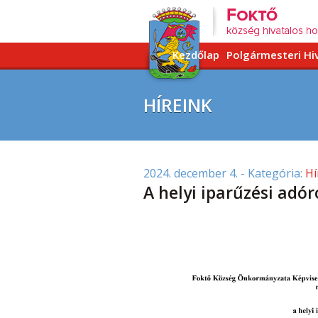
Kezdőlap
Polgármesteri Hi
HÍREINK
2024. december 4.
- Kategória:
Hí
A helyi iparűzési adór