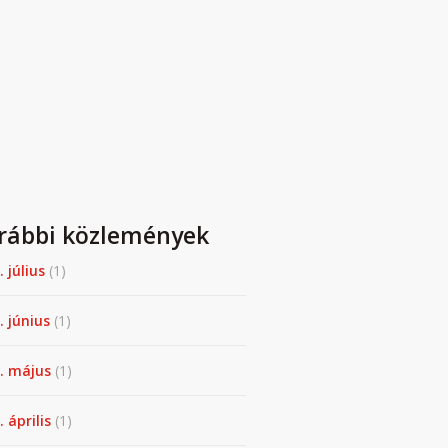
rábbi közlemények
. július
(1)
. június
(1)
. május
(1)
 április
(1)