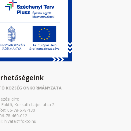
érhetőségeink
TŐ KÖZSÉG ÖNKORMÁNYZATA
lezési cím:
 Foktő, Kossuth Lajos utca 2.
fon: 06-78-678-130
 06-78-460-012
il: hivatal@fokto.hu