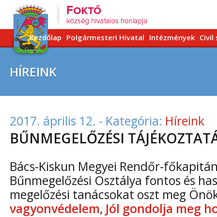
Kezdőlap
Polgármesteri Hivatal
Intézmények
Civil
HÍREINK
2017. április 12.
- Kategória:
Híreink
BŰNMEGELŐZÉSI TÁJÉKOZTAT
Bács-Kiskun Megyei Rendőr-főkapitá
Bűnmegelőzési Osztálya fontos és ha
megelőzési tanácsokat oszt meg Önök
vagyonvédelem
,
Jól gondolja meg h