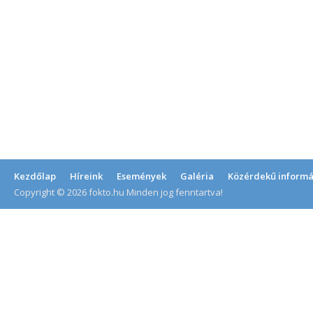
Kezdőlap
Híreink
Események
Galéria
Közérdekű informá
Copyright © 2026 fokto.hu Minden jog fenntartva!