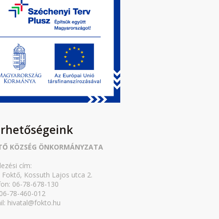
érhetőségeink
TŐ KÖZSÉG ÖNKORMÁNYZATA
lezési cím:
 Foktő, Kossuth Lajos utca 2.
fon: 06-78-678-130
 06-78-460-012
il: hivatal@fokto.hu