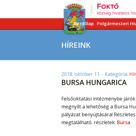
Kezdőlap
Polgármesteri Hi
HÍREINK
2018. október 11.
- Kategória:
Hí
BURSA HUNGARICA
Felsőoktatási intézménybe járók 
megnyílt a lehetőség a Bursa Hu
pályázat benyújtására! Részlet
megtalálható. részletek:
Bursa