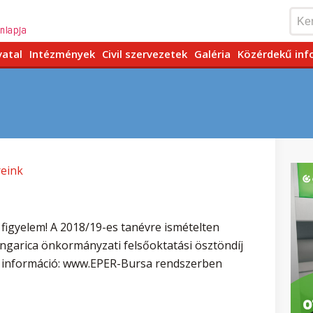
vatal
Intézmények
Civil szervezetek
Galéria
Közérdekű inf
reink
figyelem! A 2018/19-es tanévre ismételten
ngarica önkormányzati felsőoktatási ösztöndíj
es információ: www.EPER-Bursa rendszerben