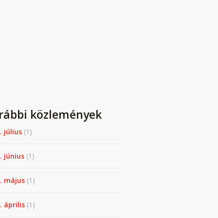
rábbi közlemények
. július
(1)
. június
(1)
. május
(1)
 április
(1)