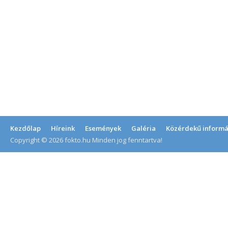
Kezdőlap
Híreink
Események
Galéria
Közérdekű informá
Copyright © 2026 fokto.hu Minden jog fenntartva!