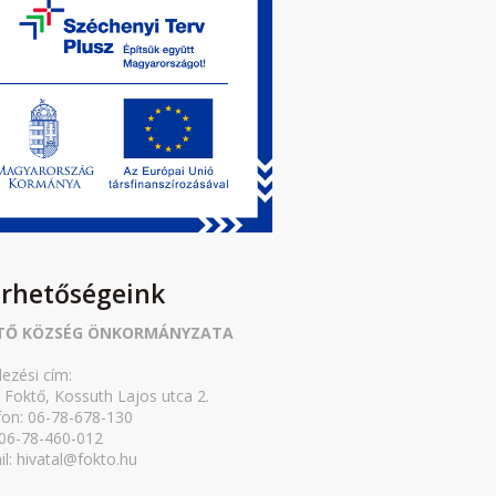
érhetőségeink
TŐ KÖZSÉG ÖNKORMÁNYZATA
lezési cím:
 Foktő, Kossuth Lajos utca 2.
fon: 06-78-678-130
 06-78-460-012
il: hivatal@fokto.hu