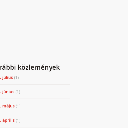
rábbi közlemények
. július
(1)
. június
(1)
. május
(1)
 április
(1)