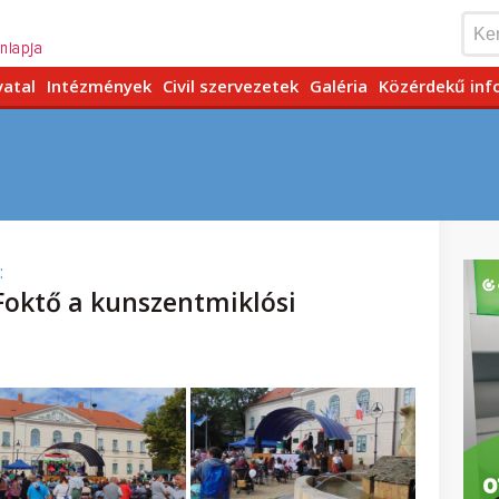
vatal
Intézmények
Civil szervezetek
Galéria
Közérdekű inf
:
Foktő a kunszentmiklósi