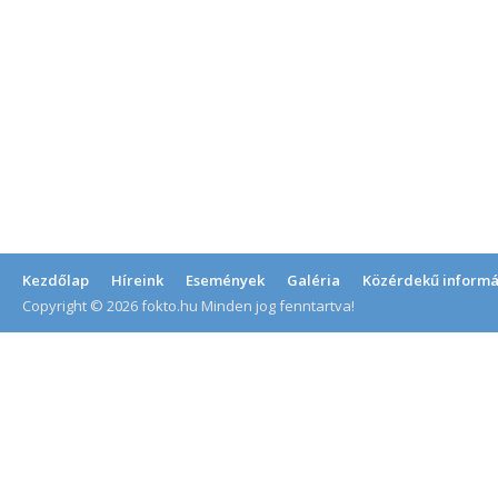
Kezdőlap
Híreink
Események
Galéria
Közérdekű informá
Copyright © 2026 fokto.hu Minden jog fenntartva!