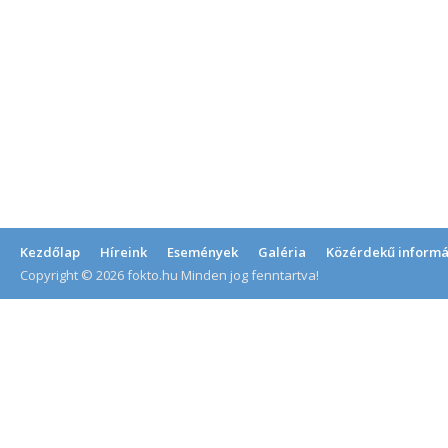
Kezdőlap
Híreink
Események
Galéria
Közérdekű informá
Copyright © 2026 fokto.hu Minden jog fenntartva!