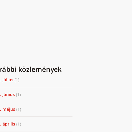
rábbi közlemények
. július
(1)
. június
(1)
. május
(1)
 április
(1)