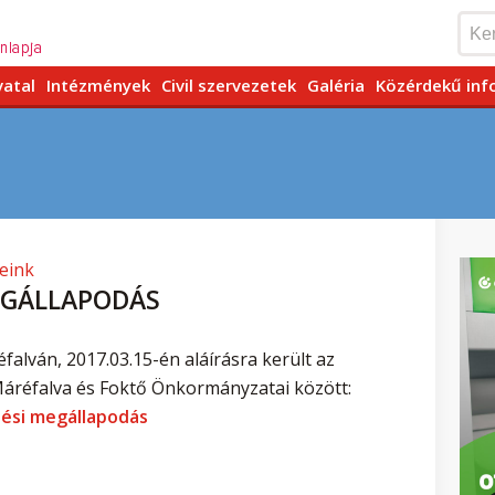
vatal
Intézmények
Civil szervezetek
Galéria
Közérdekű inf
eink
EGÁLLAPODÁS
alván, 2017.03.15-én aláírásra került az
réfalva és Foktő Önkormányzatai között:
ési megállapodás