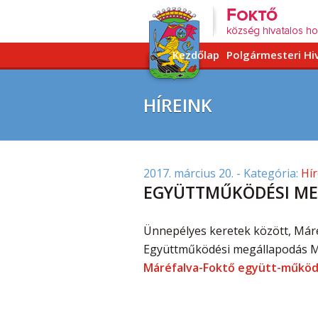
Kezdőlap
Polgármesteri Hi
HÍREINK
2017. március 20.
- Kategória:
Hír
EGYÜTTMŰKÖDÉSI M
Ünnepélyes keretek között, Máréf
Együttműködési megállapodás Má
Máréfalva-Foktő együtt-működ