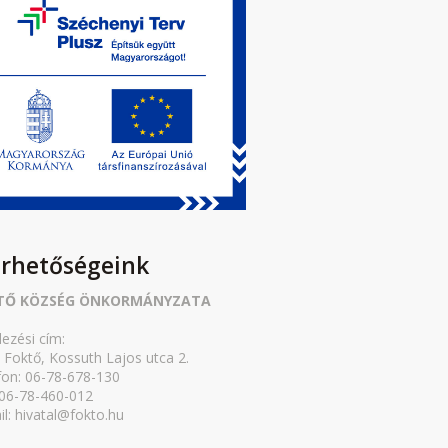
érhetőségeink
TŐ KÖZSÉG ÖNKORMÁNYZATA
lezési cím:
 Foktő, Kossuth Lajos utca 2.
fon: 06-78-678-130
 06-78-460-012
il: hivatal@fokto.hu