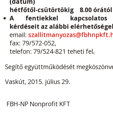
(dátum)
hétfőtől-csütörtökig 8.00 órától 
A fentiekkel kapcsolatos é
kérdéseit az alábbi elérhetősége
email:
szallitmanyozas@fbhnpkft.
fax: 79/572-052,
telefon: 79/524-821 teheti fel
.
Segítő együttműködését megköszönve t
Vaskút, 2015. július 29.
FBH-NP Nonprofit KFT