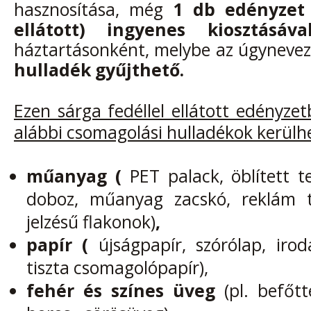
hasznosítása, még
1 db
edényzet 
ellátott) ingyenes kiosztásáva
háztartásonként, melybe az úgyneve
hulladék gyűjthető.
Ezen sárga fedéllel ellátott edényze
alábbi csomagolási hulladékok kerülh
műanyag (
PET palack, öblített te
doboz, műanyag zacskó, reklám 
jelzésű flakonok)
,
papír (
újságpapír, szórólap, irod
tiszta csomagolópapír),
fehér és színes üveg
(pl. befőtt