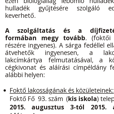
ezen biológiailag lebomló hulladé
hulladék gyűjtésére szolgáló 
keverhető.
A
szolgáltatás és a díjfizet
formában megy tovább
. (foktői
részére ingyenes). A sárga fedéllel e
átvehetők ingyenesen, a lak
lakcímkártya felmutatásával, a kö
cégkivonat és aláírási címpéldány f
alábbi helyen:
Foktő
lakosságának és közületeinek:
Foktő Fő 93. szám (
kis iskola
) tele
2015. augusztus 3-tól 2015. 