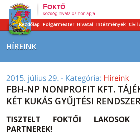
Kezdőlap
Polgármesteri Hivatal
Intézmények
Civil
HÍREINK
2015. július 29.
- Kategória:
Híreink
FBH-NP NONPROFIT KFT. TÁJÉ
KÉT KUKÁS GYŰJTÉSI RENDSZE
TISZTELT FOKTŐI LAKOSOK 
PARTNEREK!