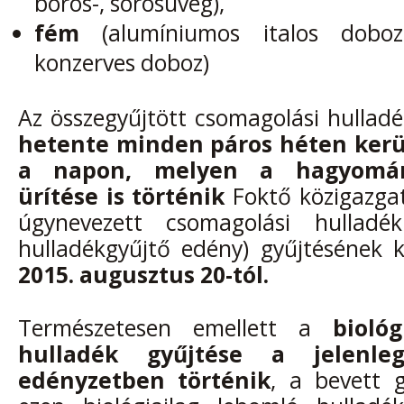
boros-, sörösüveg),
fém
(alumíniumos italos doboz,
konzerves doboz)
Az összegyűjtött csomagolási hullad
hetente minden páros héten kerül
a napon, melyen a hagyomán
ürítése is történik
Foktő közigazgat
úgynevezett csomagolási hulladé
hulladékgyűjtő edény) gyűjtésének k
2015.
augusztus 20-tól.
Természetesen emellett a
bioló
hulladék gyűjtése a jelenle
edényzetben történik
, a bevett g