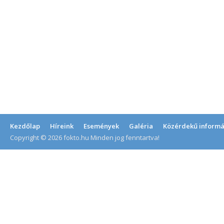
Kezdőlap
Híreink
Események
Galéria
Közérdekű informá
Copyright © 2026 fokto.hu Minden jog fenntartva!