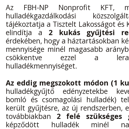
Az FBH-NP Nonprofit KFT, m
hulladékgazdálkodási közszolgá
tájékoztatja a Tisztelt Lakosságot és
elindítja a
2 kukás gyűjtési re
érdekében, hogy a háztartásokban ké
mennyisége minél magasabb arányba
csökkentve ezzel a lera
hulladékmennyiséget.
Az eddig
megszokott módon (1 ku
hulladékgyűjtő edényzetekbe kever
bomló és csomagolási hulladék) tel
került gyűjtésre, az új rendszerben, 
továbbiakban
2 felé szükséges 
képződött hulladék minél n