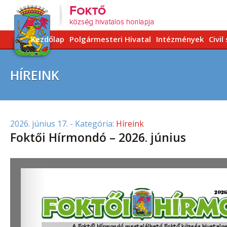
Kezdőlap
Polgármesteri Hivatal
Intézmények
Civil
HÍREINK
2026. június 17.
- Kategória:
Híreink
Foktői Hírmondó – 2026. június