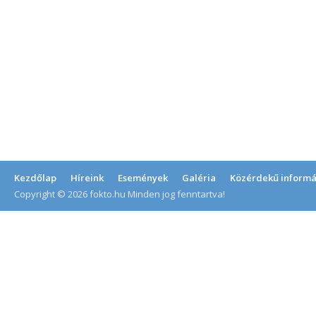
Kezdőlap
Híreink
Események
Galéria
Közérdekű informá
Copyright © 2026 fokto.hu Minden jog fenntartva!