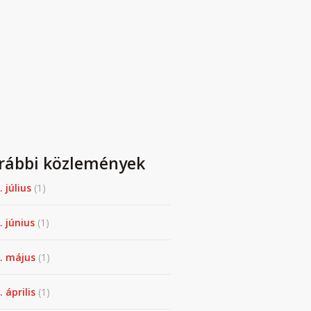
rábbi közlemények
. július
(1)
. június
(1)
. május
(1)
 április
(1)