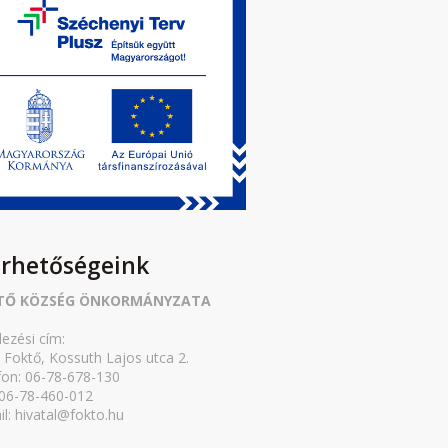
érhetőségeink
TŐ KÖZSÉG ÖNKORMÁNYZATA
lezési cím:
 Foktő, Kossuth Lajos utca 2.
fon: 06-78-678-130
 06-78-460-012
il: hivatal@fokto.hu