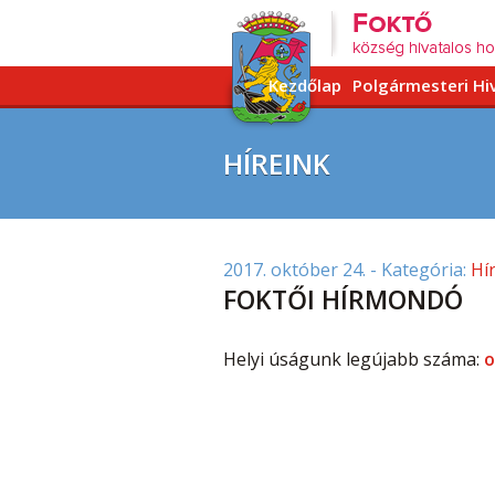
Kezdőlap
Polgármesteri Hi
HÍREINK
2017. október 24.
- Kategória:
Hí
FOKTŐI HÍRMONDÓ
Helyi úságunk legújabb száma:
o