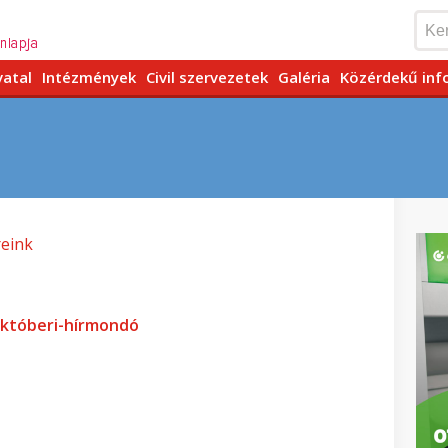
vatal
Intézmények
Civil szervezetek
Galéria
Közérdekű inf
reink
któberi-hírmondó