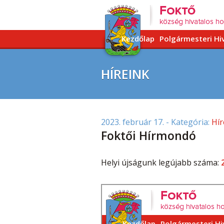
Kezdőlap
Polgármesteri Hi
HÍREINK
2023. február 17.
- Kategória:
Hír
Foktői Hírmondó
Helyi újságunk legújabb száma: