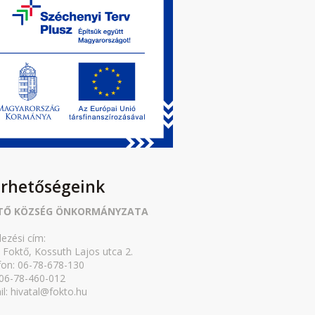
érhetőségeink
TŐ KÖZSÉG ÖNKORMÁNYZATA
lezési cím:
 Foktő, Kossuth Lajos utca 2.
fon: 06-78-678-130
 06-78-460-012
il: hivatal@fokto.hu