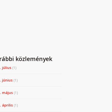
rábbi közlemények
. július
(1)
. június
(1)
. május
(1)
 április
(1)