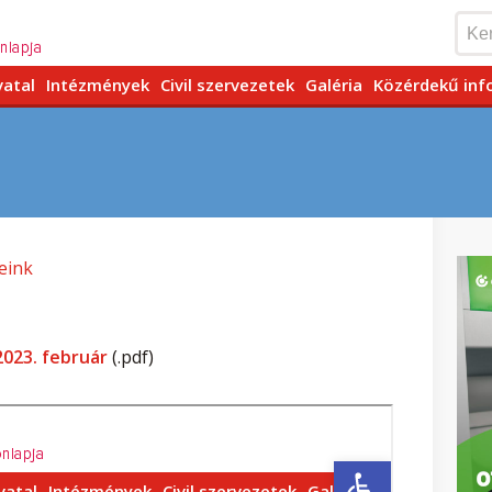
vatal
Intézmények
Civil szervezetek
Galéria
Közérdekű inf
eink
2023. február
(.pdf)