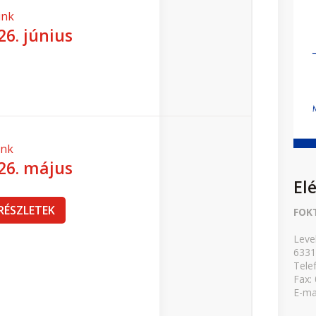
El
FOK
Leve
6331
Tele
Fax:
E-ma