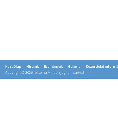
Kezdőlap
Híreink
Események
Galéria
Közérdekű informá
Copyright © 2026 fokto.hu Minden jog fenntartva!