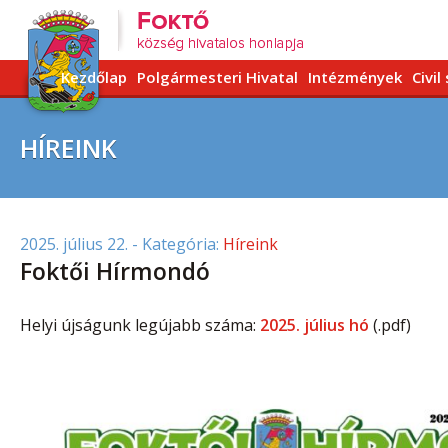
Kezdőlap
Polgármesteri Hivatal
Intézmények
Civil
HÍREINK
2025. július 22.
- Kategória:
Híreink
Foktői Hírmondó
Helyi újságunk legújabb száma:
2025. július hó
(.pdf)