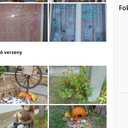
Fo
tő verseny