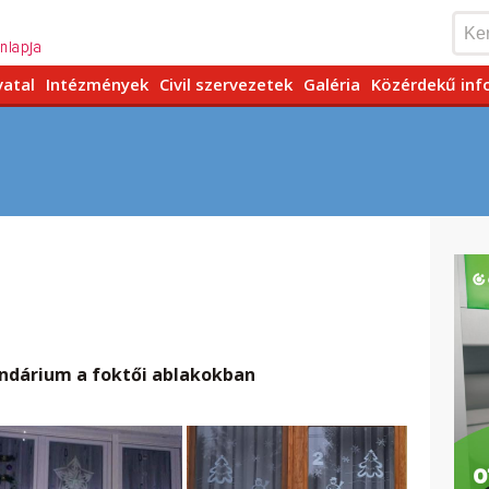
vatal
Intézmények
Civil szervezetek
Galéria
Közérdekű inf
ndárium a foktői ablakokban