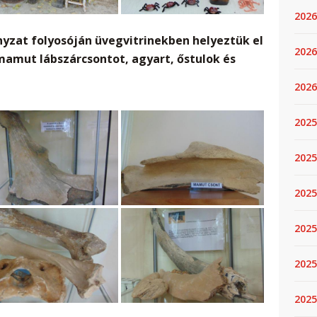
2026
yzat folyosóján üvegvitrinekben helyeztük el
2026
mamut lábszárcsontot, agyart, őstulok és
2026
2025
2025
2025
2025
2025
2025