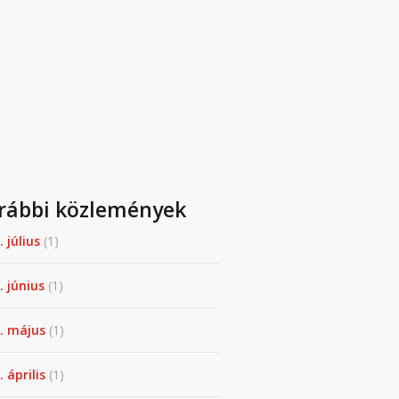
rábbi közlemények
. július
(1)
. június
(1)
. május
(1)
 április
(1)