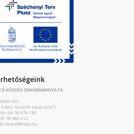
érhetőségeink
TŐ KÖZSÉG ÖNKORMÁNYZATA
lezési cím:
 Foktő, Kossuth Lajos utca 2.
fon: 06-78-678-130
 06-78-460-012
il: hivatal@fokto.hu