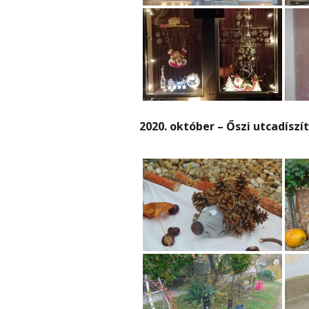
2020. október – Őszi utcadíszí