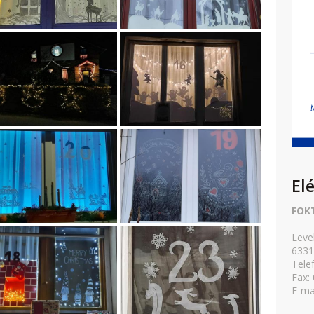
El
FOK
Leve
6331
Tele
Fax:
E-ma