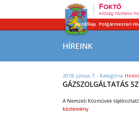
Kezdőlap
Polgármesteri Hi
HÍREINK
2018. június 7.
- Kategória:
Hírei
GÁZSZOLGÁLTATÁS S
A Nemzeti Közművek tájékoztatój
közlemény