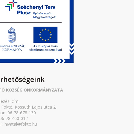
érhetőségeink
TŐ KÖZSÉG ÖNKORMÁNYZATA
lezési cím:
 Foktő, Kossuth Lajos utca 2.
fon: 06-78-678-130
 06-78-460-012
il: hivatal@fokto.hu