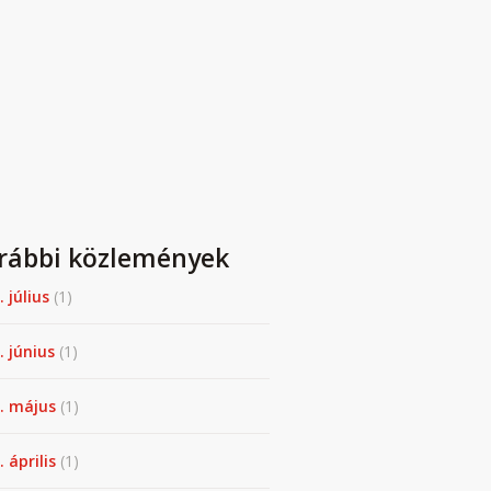
rábbi közlemények
. július
(1)
. június
(1)
. május
(1)
 április
(1)