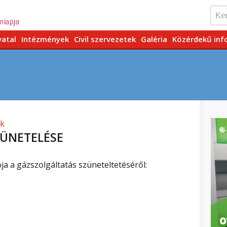
vatal
Intézmények
Civil szervezetek
Galéria
Közérdekű inf
nk
ZÜNETELÉSE
a a gázszolgáltatás szüneteltetéséről: