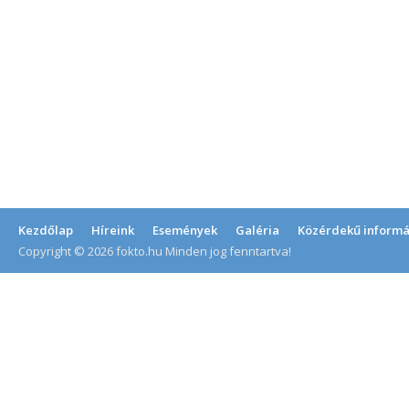
Kezdőlap
Híreink
Események
Galéria
Közérdekű informá
Copyright © 2026 fokto.hu Minden jog fenntartva!