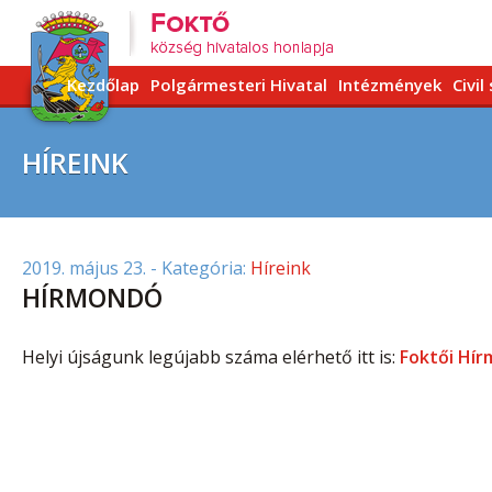
Kezdőlap
Polgármesteri Hivatal
Intézmények
Civil
HÍREINK
2019. május 23.
- Kategória:
Híreink
HÍRMONDÓ
Helyi újságunk legújabb száma elérhető itt is:
Foktői Hír