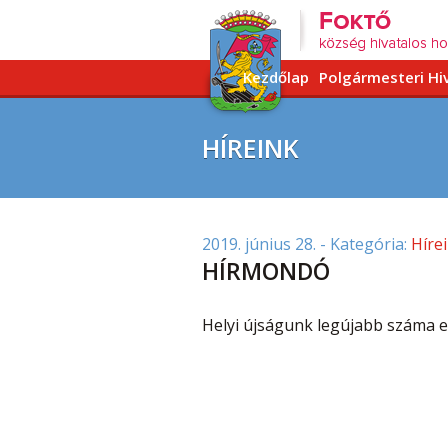
Kezdőlap
Polgármesteri Hi
HÍREINK
2019. június 28.
- Kategória:
Híre
HÍRMONDÓ
Helyi újságunk legújabb száma el