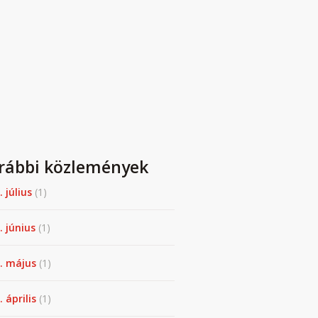
rábbi közlemények
. július
(1)
. június
(1)
. május
(1)
 április
(1)