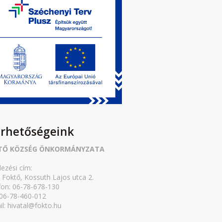
érhetőségeink
TŐ KÖZSÉG ÖNKORMÁNYZATA
lezési cím:
 Foktő, Kossuth Lajos utca 2.
fon: 06-78-678-130
 06-78-460-012
il: hivatal@fokto.hu