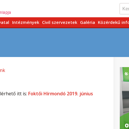
vatal
Intézmények
Civil szervezetek
Galéria
Közérdekű inf
ink
érhető itt is:
Foktői Hírmondó 2019. június