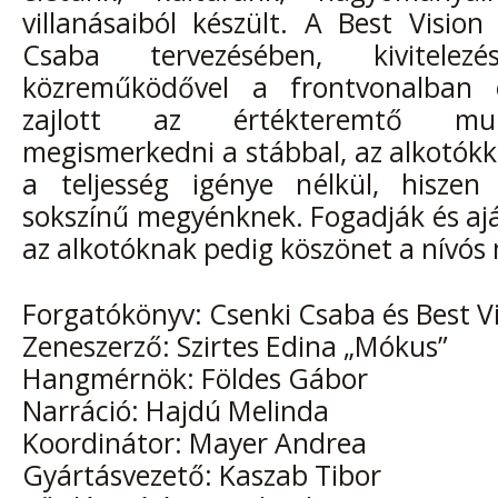
villanásaiból készült. A Best Visio
Csaba tervezésében, kivitelez
közreműködővel a frontvonalban 
zajlott az értékteremtő mu
megismerkedni a stábbal, az alkotókka
a teljesség igénye nélkül, hiszen
sokszínű megyénknek. Fogadják és aján
az alkotóknak pedig köszönet a nívós
Forgatókönyv: Csenki Csaba és Best V
Zeneszerző: Szirtes Edina „Mókus”
Hangmérnök: Földes Gábor
Narráció: Hajdú Melinda
Koordinátor: Mayer Andrea
Gyártásvezető: Kaszab Tibor