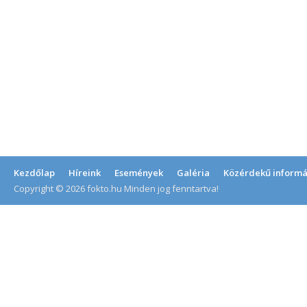
Kezdőlap
Híreink
Események
Galéria
Közérdekű informá
Copyright © 2026 fokto.hu Minden jog fenntartva!