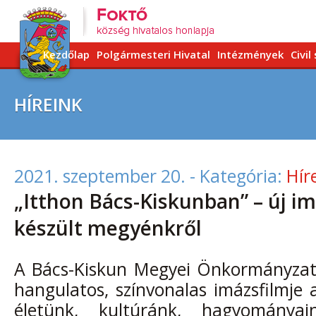
Kezdőlap
Polgármesteri Hivatal
Intézmények
Civil
HÍREINK
2021. szeptember 20.
- Kategória:
Hír
„Itthon Bács-Kiskunban” – új im
készült megyénkről
A Bács-Kiskun Megyei Önkormányzat
hangulatos, színvonalas imázsfilmje
életünk, kultúránk, hagyományai