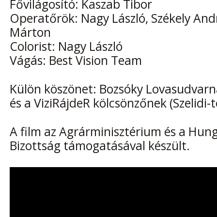
Fővilágosító: Kaszab Tibor
Operatőrök: Nagy László, Székely Andr
Márton
Colorist: Nagy László
Vágás: Best Vision Team
Külön köszönet: Bozsóky Lovasudvarn
és a ViziRájdeR kölcsönzőnek (Szelidi-t
A film az Agrárminisztérium és a Hun
Bizottság támogatásával készült.