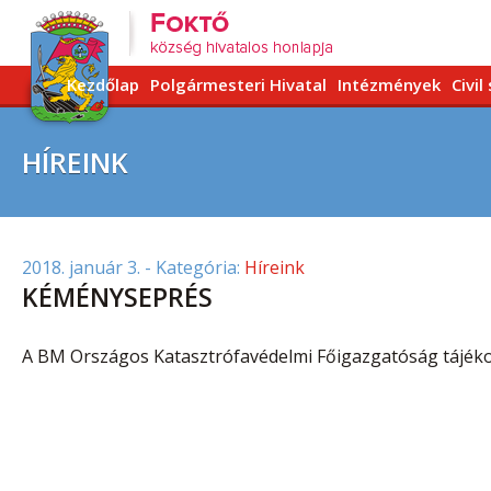
Kezdőlap
Polgármesteri Hivatal
Intézmények
Civil
HÍREINK
2018. január 3.
- Kategória:
Híreink
KÉMÉNYSEPRÉS
A BM Országos Katasztrófavédelmi Főigazgatóság tájéko