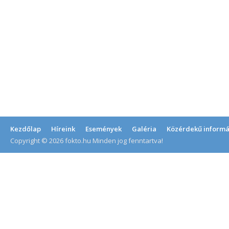
Kezdőlap
Híreink
Események
Galéria
Közérdekű informá
Copyright © 2026 fokto.hu Minden jog fenntartva!