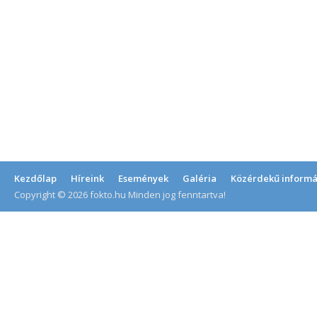
Kezdőlap
Híreink
Események
Galéria
Közérdekű informá
Copyright © 2026 fokto.hu Minden jog fenntartva!