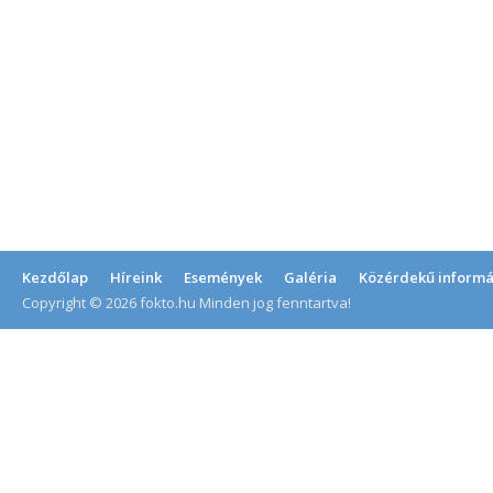
Kezdőlap
Híreink
Események
Galéria
Közérdekű informá
Copyright © 2026 fokto.hu Minden jog fenntartva!