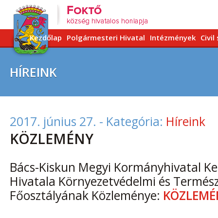
Kezdőlap
Polgármesteri Hivatal
Intézmények
Civil
HÍREINK
2017. június 27.
- Kategória:
Híreink
KÖZLEMÉNY
Bács-Kiskun Megyi Kormányhivatal Ke
Hivatala Környezetvédelmi és Termés
Főosztályának Közleménye:
KÖZLEMÉ