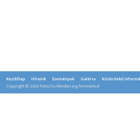
Kezdőlap
Híreink
Események
Galéria
Közérdekű informá
Copyright © 2026 fokto.hu Minden jog fenntartva!