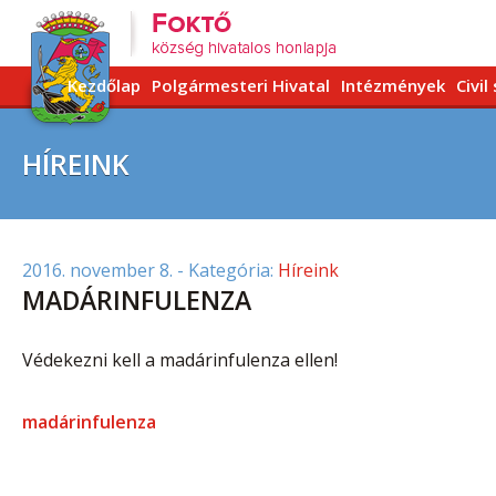
Kezdőlap
Polgármesteri Hivatal
Intézmények
Civil
HÍREINK
2016. november 8.
- Kategória:
Híreink
MADÁRINFULENZA
Védekezni kell a madárinfulenza ellen!
madárinfulenza