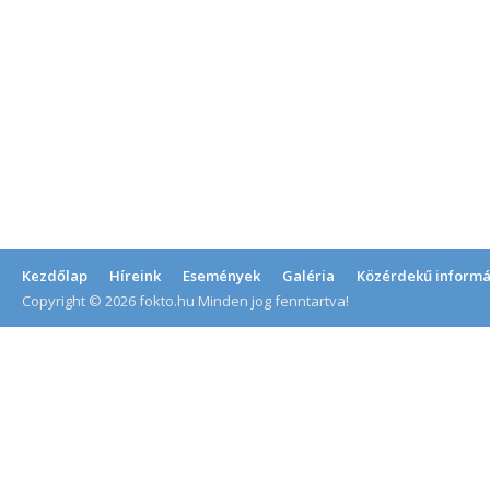
Kezdőlap
Híreink
Események
Galéria
Közérdekű informá
Copyright © 2026 fokto.hu Minden jog fenntartva!