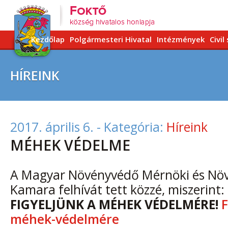
Kezdőlap
Polgármesteri Hivatal
Intézmények
Civil
HÍREINK
2017. április 6.
- Kategória:
Híreink
MÉHEK VÉDELME
A Magyar Növényvédő Mérnöki és Növ
Kamara felhívát tett közzé, miszerint:
FIGYELJÜNK A MÉHEK VÉDELMÉRE!
F
méhek-védelmére