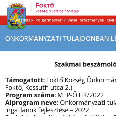
Kezdőlap
Polgármesteri Hivatal
Intézmények
Civil
ÖNKORMÁNYZATI TULAJDONBAN LÉV
Szakmai beszámol
Támogatott:
Foktő Község Önkormán
Foktő, Kossuth utca 2.)
Program száma:
MFP-ÖTIK/2022
Alprogram neve:
Önkormányzati tul
ingatlanok fejlesztése – 2022.