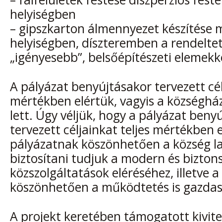
helyiségben
– gipszkarton álmennyezet készítése
helyiségben, díszteremben a rendelt
„igényesebb”, belsőépítészeti elemekk
A pályázat benyújtásakor tervezett cél
mértékben elértük, vagyis a községhá
lett. Úgy véljük, hogy a pályázat beny
tervezett céljainkat teljes mértékben e
pályázatnak köszönhetően a község l
biztosítani tudjuk a modern és bizton
közszolgáltatások eléréséhez, illetve a
köszönhetően a működtetés is gazdas
A projekt keretében támogatott kivite