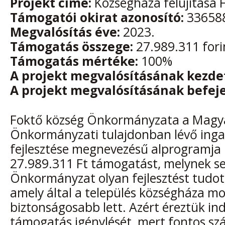
Projekt címe:
Községháza felújítása 
Támogatói okirat azonosító:
33658
Megvalósítás éve:
2023.
Támogatás összege:
27.989.311 fori
Támogatás mértéke:
100%
A projekt megvalósításának kezde
A projekt megvalósításának befeje
Foktő község Önkormányzata a Magy
Önkormányzati tulajdonban lévő inga
fejlesztése megnevezésű alprogramja
27.989.311 Ft támogatást, melynek se
Önkormányzat olyan fejlesztést tudot
amely által a település községháza m
biztonságosabb lett. Azért éreztük in
támogatás igénylését, mert fontos s