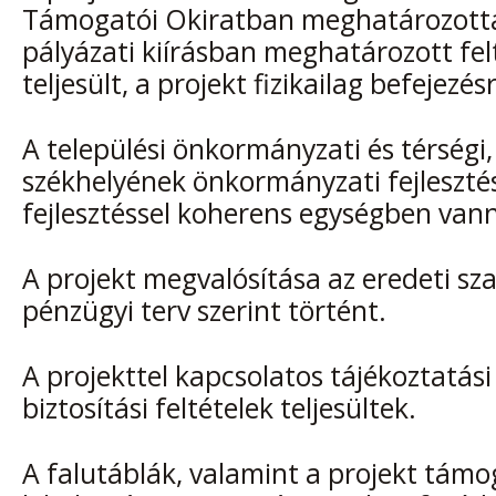
Támogatói Okiratban meghatározottak
pályázati kiírásban meghatározott fel
teljesült, a projekt fizikailag befejezés
A települési önkormányzati és térségi, i
székhelyének önkormányzati fejlesztés
fejlesztéssel koherens egységben van
A projekt megvalósítása az eredeti sz
pénzügyi terv szerint történt.
A projekttel kapcsolatos tájékoztatási
biztosítási feltételek teljesültek.
A falutáblák, valamint a projekt támo