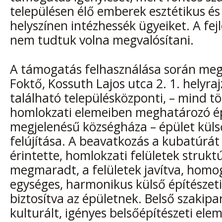
településen élő emberek esztétikus és 
helyszínen intézhessék ügyeiket. A fej
nem tudtuk volna megvalósítani.
A támogatás felhasználása során meg
Foktő, Kossuth Lajos utca 2. 1. helyra
található településközponti, – mind 
homlokzati elemeiben meghatározó ép
megjelenésű községháza – épület küls
felújítása. A beavatkozás a kubatúrá
érintette, homlokzati felületek strukt
megmaradt, a felületek javítva, homog
egységes, harmonikus külső építészet
biztosítva az épületnek. Belső szakipari
kulturált, igényes belsőépítészeti ele