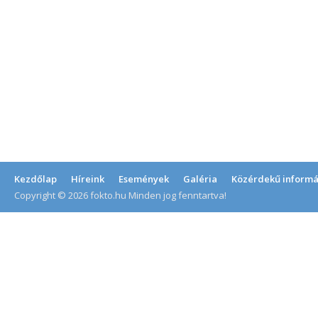
Kezdőlap
Híreink
Események
Galéria
Közérdekű informá
Copyright © 2026 fokto.hu Minden jog fenntartva!