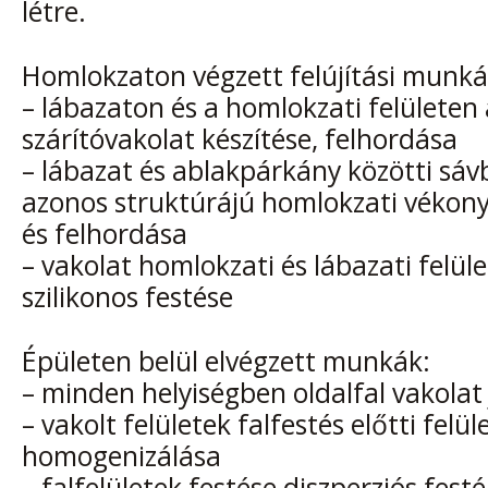
létre.
Homlokzaton végzett felújítási munká
– lábazaton és a homlokzati felületen
szárítóvakolat készítése, felhordása
– lábazat és ablakpárkány közötti sá
azonos struktúrájú homlokzati vékony
és felhordása
– vakolat homlokzati és lábazati felül
szilikonos festése
Épületen belül elvégzett munkák:
– minden helyiségben oldalfal vakolat 
– vakolt felületek falfestés előtti felül
homogenizálása
– falfelületek festése diszperziós fes