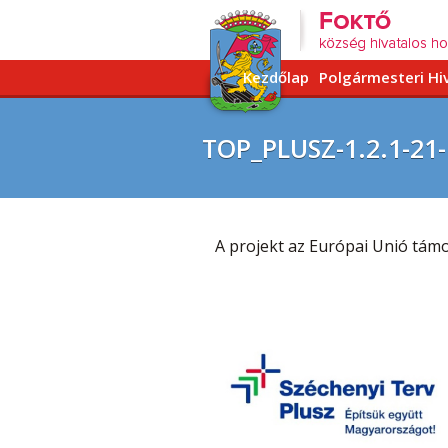
Kezdőlap
Polgármesteri Hi
TOP_PLUSZ-1.2.1-21
A projekt az Európai Unió támo