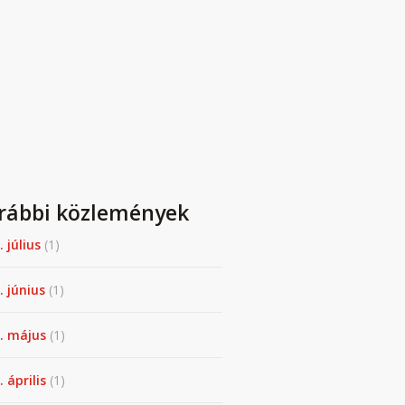
rábbi közlemények
. július
(1)
. június
(1)
. május
(1)
 április
(1)