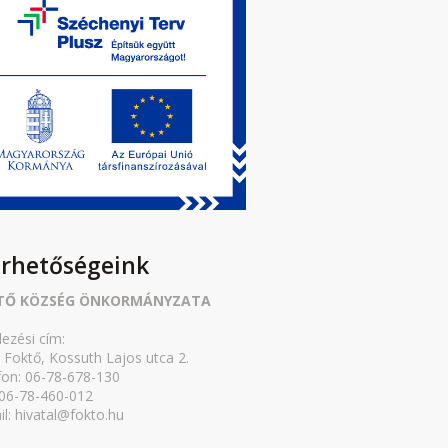
érhetőségeink
TŐ KÖZSÉG ÖNKORMÁNYZATA
lezési cím:
 Foktő, Kossuth Lajos utca 2.
fon: 06-78-678-130
 06-78-460-012
il: hivatal@fokto.hu