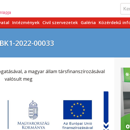
vatal
Intézmények
Civil szervezetek
Galéria
Közérdekű inf
-BK1-2022-00033
gatásával, a magyar állam társfinanszírozásával
valósult meg