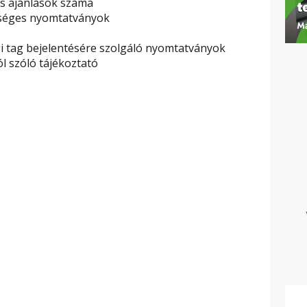
es ajánlások száma
zükséges nyomtatványok
gi tag bejelentésére szolgáló nyomtatványok
l szóló tájékoztató