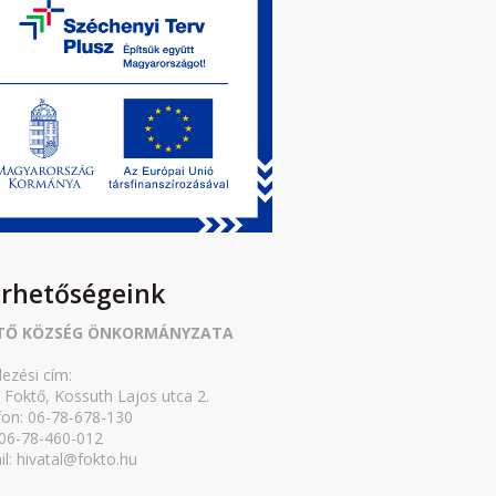
érhetőségeink
TŐ KÖZSÉG ÖNKORMÁNYZATA
lezési cím:
 Foktő, Kossuth Lajos utca 2.
fon: 06-78-678-130
 06-78-460-012
il: hivatal@fokto.hu