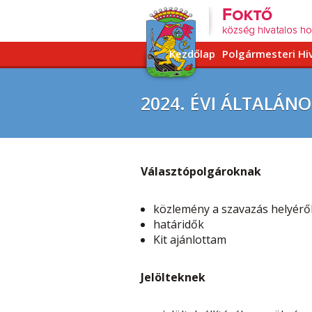
Kezdőlap
Polgármesteri Hi
2024. ÉVI ÁLTALÁN
Választópolgároknak
közlemény a szavazás helyéről 
határidők
Kit ajánlottam
Jelölteknek