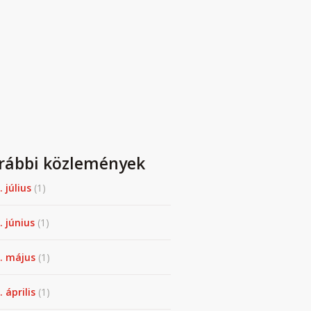
rábbi közlemények
. július
(1)
. június
(1)
. május
(1)
 április
(1)