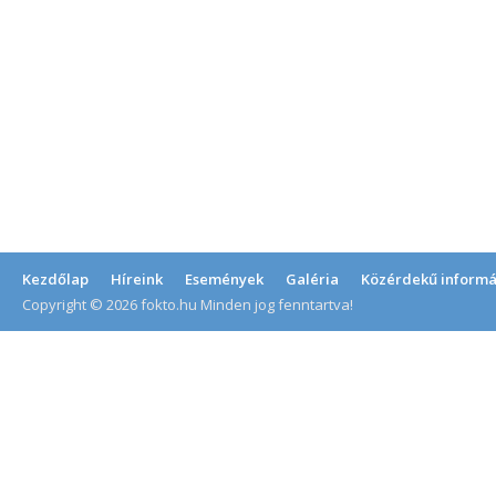
Kezdőlap
Híreink
Események
Galéria
Közérdekű informá
Copyright © 2026 fokto.hu Minden jog fenntartva!