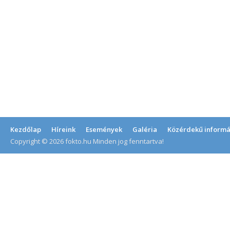
Kezdőlap
Híreink
Események
Galéria
Közérdekű informá
Copyright © 2026 fokto.hu Minden jog fenntartva!