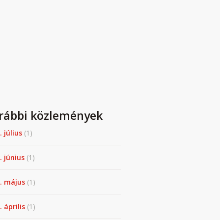
rábbi közlemények
. július
(1)
. június
(1)
. május
(1)
 április
(1)