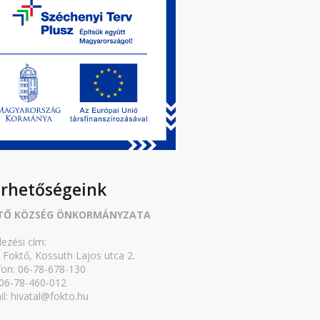
érhetőségeink
TŐ KÖZSÉG ÖNKORMÁNYZATA
lezési cím:
 Foktő, Kossuth Lajos utca 2.
fon: 06-78-678-130
 06-78-460-012
il: hivatal@fokto.hu