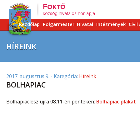
Kezdőlap
Polgármesteri Hivatal
Intézmények
Civil
HÍREINK
2017. augusztus 9.
- Kategória:
Híreink
BOLHAPIAC
Bolhapiaclesz újra 08.11-én pénteken:
Bolhapiac plakát