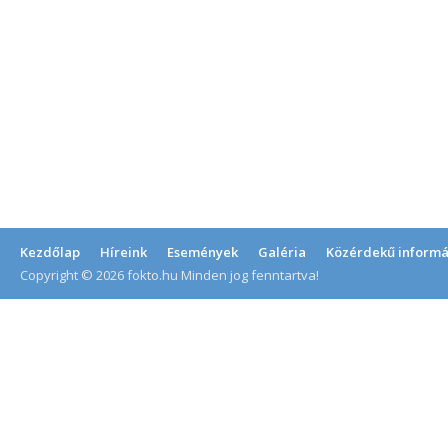
Kezdőlap
Híreink
Események
Galéria
Közérdekű informá
Copyright © 2026 fokto.hu Minden jog fenntartva!