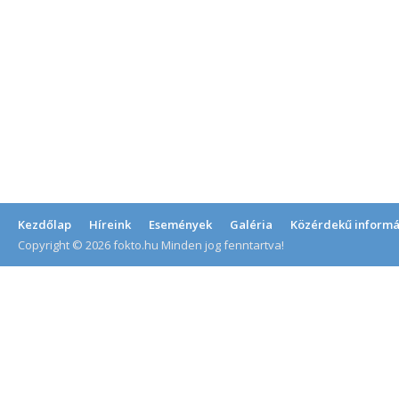
Kezdőlap
Híreink
Események
Galéria
Közérdekű informá
Copyright © 2026 fokto.hu Minden jog fenntartva!