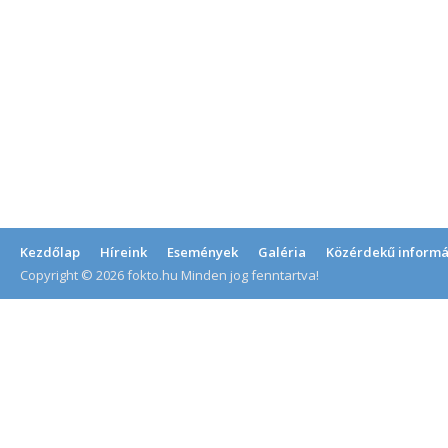
Kezdőlap
Híreink
Események
Galéria
Közérdekű informá
Copyright © 2026 fokto.hu Minden jog fenntartva!