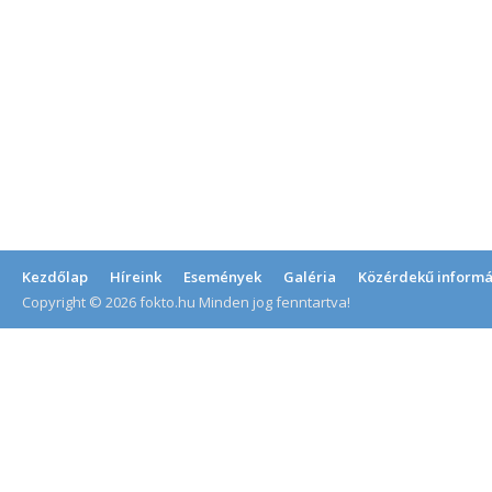
Kezdőlap
Híreink
Események
Galéria
Közérdekű informá
Copyright © 2026 fokto.hu Minden jog fenntartva!