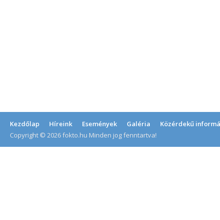
Kezdőlap
Híreink
Események
Galéria
Közérdekű informá
Copyright © 2026 fokto.hu Minden jog fenntartva!