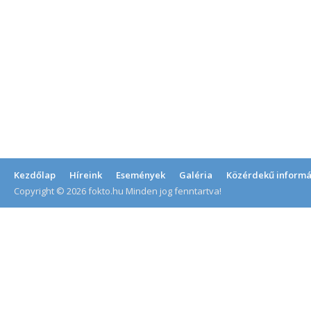
Kezdőlap
Híreink
Események
Galéria
Közérdekű informá
Copyright © 2026 fokto.hu Minden jog fenntartva!