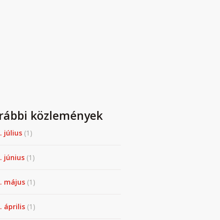
rábbi közlemények
. július
(1)
. június
(1)
. május
(1)
 április
(1)