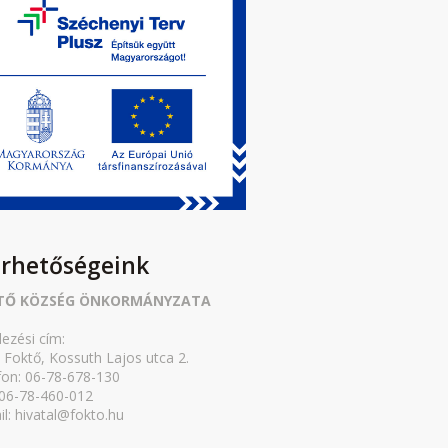
érhetőségeink
TŐ KÖZSÉG ÖNKORMÁNYZATA
lezési cím:
 Foktő, Kossuth Lajos utca 2.
fon: 06-78-678-130
 06-78-460-012
il: hivatal@fokto.hu