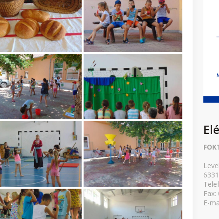
El
FOK
Leve
6331
Tele
Fax:
E-ma