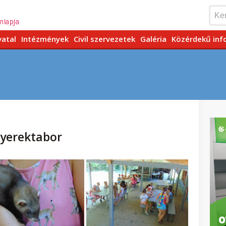
vatal
Intézmények
Civil szervezetek
Galéria
Közérdekű inf
Gyerektabor