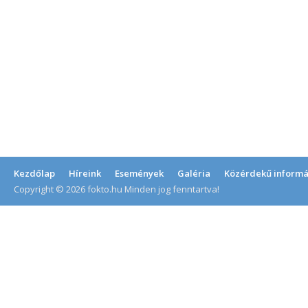
Kezdőlap
Híreink
Események
Galéria
Közérdekű informá
Copyright © 2026 fokto.hu Minden jog fenntartva!