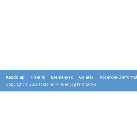
Kezdőlap
Híreink
Események
Galéria
Közérdekű informá
Copyright © 2026 fokto.hu Minden jog fenntartva!