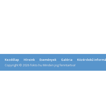
Kezdőlap
Híreink
Események
Galéria
Közérdekű informá
Copyright © 2026 fokto.hu Minden jog fenntartva!