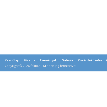
Kezdőlap
Híreink
Események
Galéria
Közérdekű informá
Copyright © 2026 fokto.hu Minden jog fenntartva!