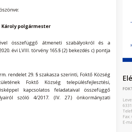
öszönve:
 Károly polgármester
ével összefüggő átmeneti szabályokról és a
020. évi LVIII. törvény 165.§ (2) bekezdés c) pontja
Korm. rendelet 29. § szakasza szerinti, Foktő Község
El
ületének Foktő Község településfejlesztési,
FOK
lésképpel kapcsolatos feladataival összefüggő
lyairól szóló 4/2017. (IV. 27.) önkormányzati
Leve
6331
Tele
Fax:
E-ma