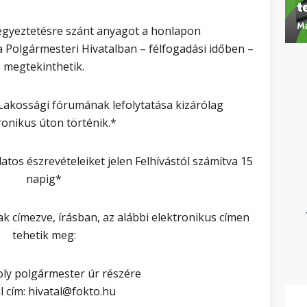
 egyeztetésre szánt anyagot a honlapon
 Polgármesteri Hivatalban – félfogadási időben –
megtekinthetik.
Lakossági fórumának lefolytatása kizárólag
ronikus úton történik.*
atos észrevételeiket jelen Felhívástól számítva 15
napig*
k címezve, írásban, az alábbi elektronikus címen
tehetik meg:
oly polgármester úr részére
l cím: hivatal@fokto.hu