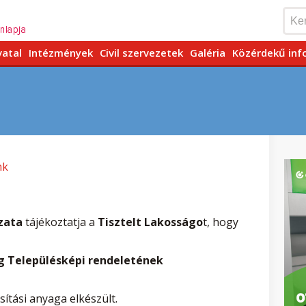
vatal
Intézmények
Civil szervezetek
Galéria
Közérdekű inf
nk
zata
tájékoztatja a
Tisztelt Lakosságo
t, hogy
 Településképi rendeletének
ítási anyaga elkészült.