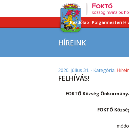
Kezdőlap
Polgármesteri Hi
HÍREINK
2020. július 31.
- Kategória:
Hírei
FELHÍVÁS!
FOKTŐ Község Önkormány
FOKTŐ Község
módos