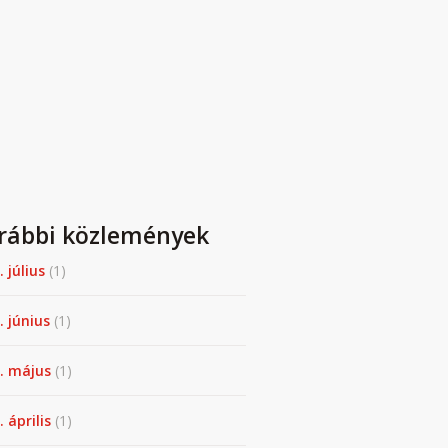
rábbi közlemények
. július
(1)
. június
(1)
. május
(1)
 április
(1)