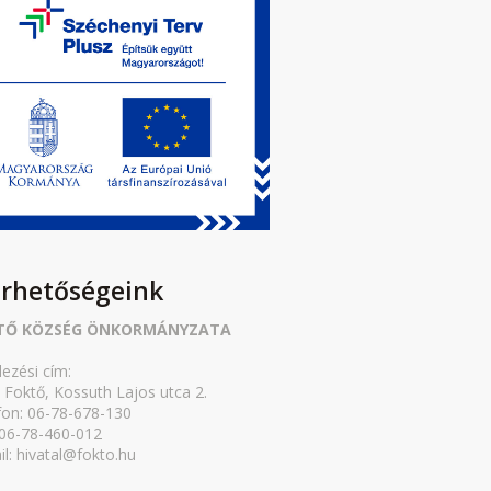
érhetőségeink
TŐ KÖZSÉG ÖNKORMÁNYZATA
lezési cím:
 Foktő, Kossuth Lajos utca 2.
fon: 06-78-678-130
 06-78-460-012
il: hivatal@fokto.hu