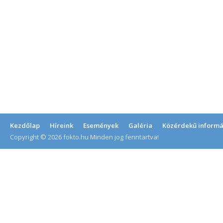
Kezdőlap
Híreink
Események
Galéria
Közérdekű informá
Copyright © 2026 fokto.hu Minden jog fenntartva!