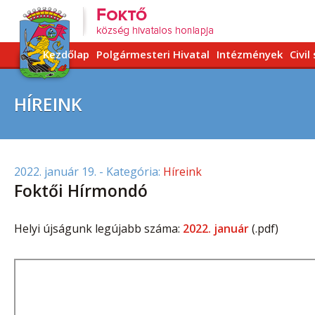
Kezdőlap
Polgármesteri Hivatal
Intézmények
Civil
HÍREINK
2022. január 19.
- Kategória:
Híreink
Foktői Hírmondó
Helyi újságunk legújabb száma:
2022. január
(.pdf)