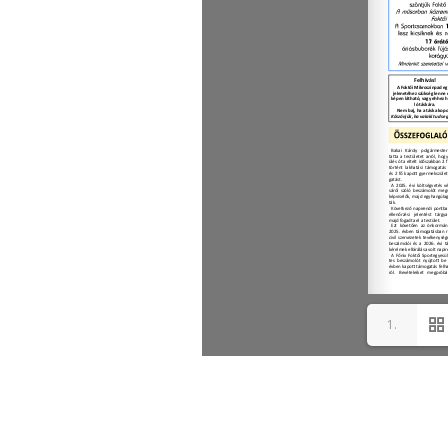
1.
oldal(1/4)