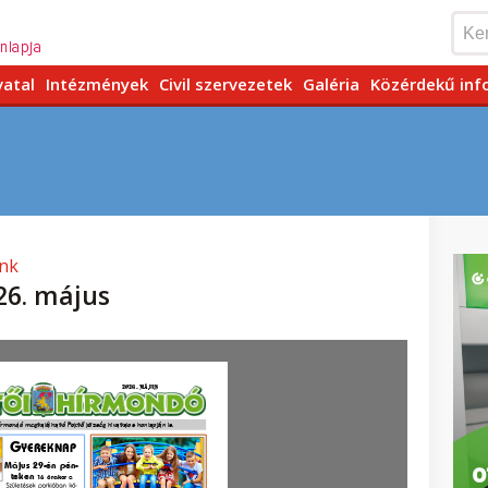
vatal
Intézmények
Civil szervezetek
Galéria
Közérdekű inf
ink
26. május