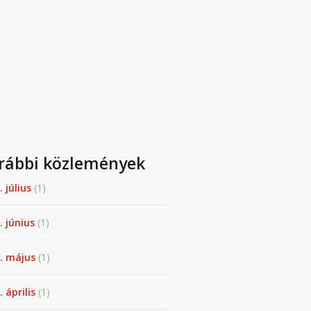
rábbi közlemények
. július
(1)
. június
(1)
. május
(1)
 április
(1)