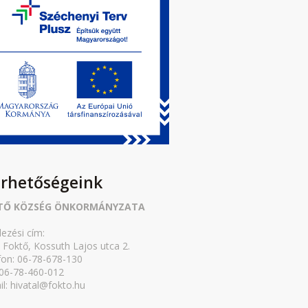
érhetőségeink
TŐ KÖZSÉG ÖNKORMÁNYZATA
lezési cím:
 Foktő, Kossuth Lajos utca 2.
fon: 06-78-678-130
 06-78-460-012
il: hivatal@fokto.hu