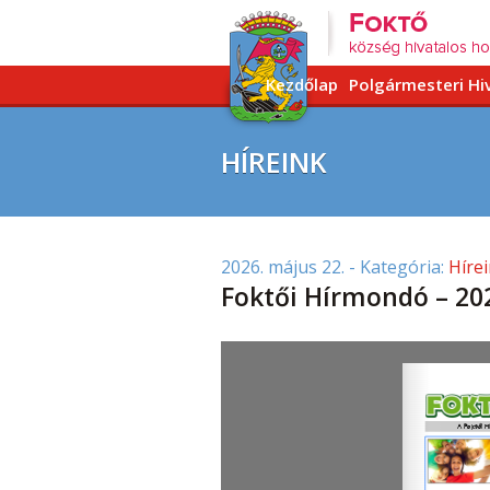
Kezdőlap
Polgármesteri Hi
HÍREINK
2026. május 22.
- Kategória:
Híre
Foktői Hírmondó – 20