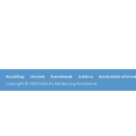
Kezdőlap
Híreink
Események
Galéria
Közérdekű informá
Copyright © 2026 fokto.hu Minden jog fenntartva!