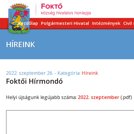
Kezdőlap
Polgármesteri Hivatal
Intézmények
Civil
HÍREINK
2022. szeptember 26.
- Kategória:
Híreink
Foktői Hírmondó
Helyi újságunk legújabb száma:
2022. szeptember
(.pdf)