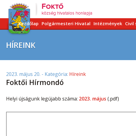
Kezdőlap
Polgármesteri Hivatal
Intézmények
Civil
HÍREINK
2023. május 20.
- Kategória:
Híreink
Foktői Hírmondó
Helyi újságunk legújabb száma:
2023. május
(.pdf)