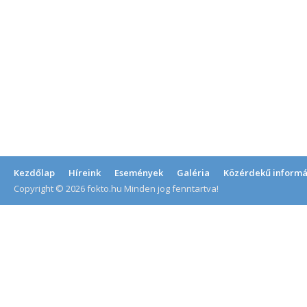
Kezdőlap
Híreink
Események
Galéria
Közérdekű informá
Copyright © 2026 fokto.hu Minden jog fenntartva!