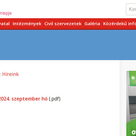
vatal
Intézmények
Civil szervezetek
Galéria
Közérdekű inf
:
Híreink
2024. szeptember hó
(.pdf)