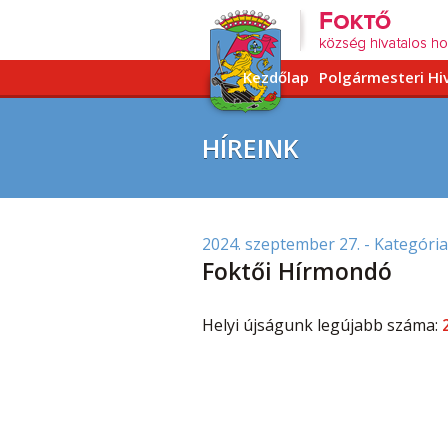
Kezdőlap
Polgármesteri Hi
HÍREINK
2024. szeptember 27.
- Kategória
Foktői Hírmondó
Helyi újságunk legújabb száma: