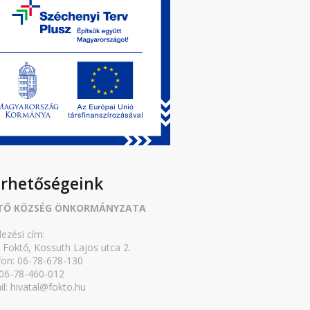
érhetőségeink
TŐ KÖZSÉG ÖNKORMÁNYZATA
lezési cím:
 Foktő, Kossuth Lajos utca 2.
fon: 06-78-678-130
 06-78-460-012
il: hivatal@fokto.hu