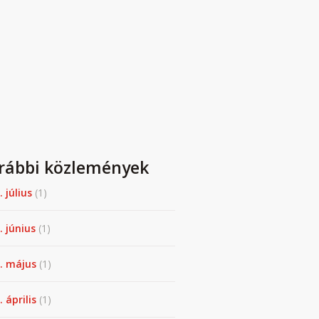
rábbi közlemények
. július
(1)
. június
(1)
. május
(1)
 április
(1)