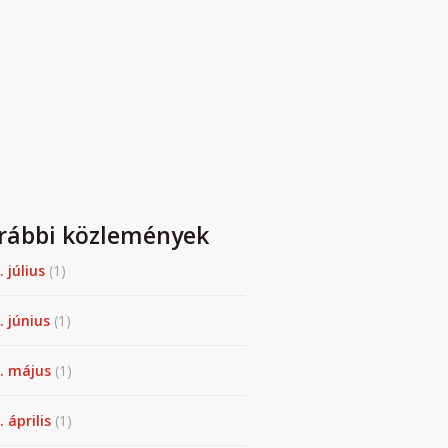
rábbi közlemények
. július
(1)
. június
(1)
. május
(1)
 április
(1)