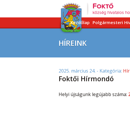
Kezdőlap
Polgármesteri Hi
HÍREINK
2025. március 24.
- Kategória:
Hír
Foktői Hírmondó
Helyi újságunk legújabb száma: