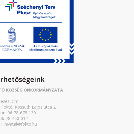
érhetőségeink
TŐ KÖZSÉG ÖNKORMÁNYZATA
lezési cím:
 Foktő, Kossuth Lajos utca 2.
fon: 06-78-678-130
 06-78-460-012
il: hivatal@fokto.hu