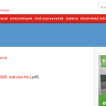
vatal
Intézmények
Civil szervezetek
Galéria
Közérdekű inf
eink
2025. március hó
(.pdf)